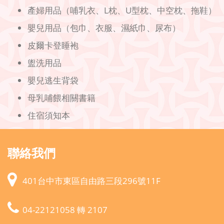
產婦用品（哺乳衣、L枕、U型枕、中空枕、拖鞋）
嬰兒用品（包巾、衣服、濕紙巾、尿布）
皮爾卡登睡袍
盥洗用品
嬰兒逃生背袋
母乳哺餵相關書籍
住宿須知本
聯絡我們
401台中市東區自由路三段296號11F
04-22121058 轉 2107